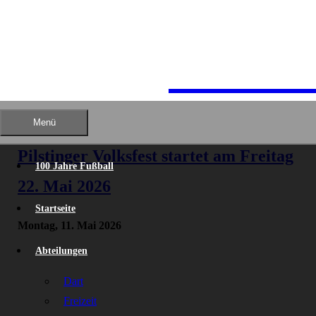
TSV Pil
Menü
Pilstinger Volksfest startet am Freitag
100 Jahre Fußball
22. Mai 2026
Startseite
Montag, 11. Mai 2026
Abteilungen
Dart
Freizeit